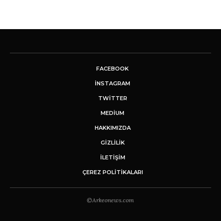
FACEBOOK
INSTAGRAM
TWITTER
MEDIUM
HAKKIMIZDA
GİZLİLİK
İLETIŞIM
ÇEREZ POLITIKALARI
©Arkeonews.com