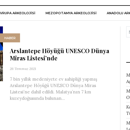
VRUPA ARKEOLOJISI
MEZOPOTAMYA ARKEOLOJISI
ANADOLU ARK
HABER
Arslantepe Höyüğü UNESCO Dünya
Miras Listesi’nde
26 Temmuz 2021
M
7 bin yıllık medeniyete ev sahipliği yapmış
A
Arslantepe Höyüğü UNESCO Dünya Miras
M
Listesi’ne dahil edildi. Malatya’nın 7 km
O
kuzeydoğusunda bulunan...
K
T
M
1.