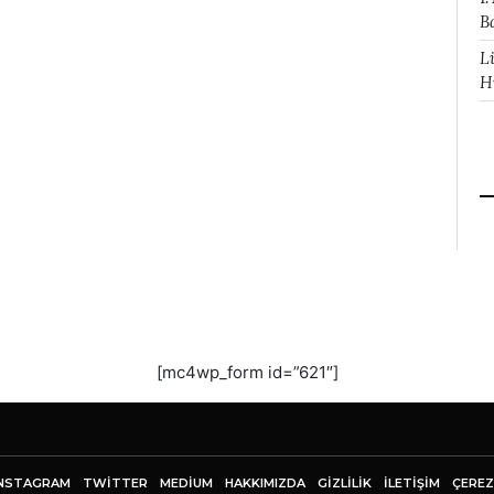
B
L
H
[mc4wp_form id=”621″]
NSTAGRAM
TWITTER
MEDIUM
HAKKIMIZDA
GİZLİLİK
İLETIŞIM
ÇEREZ