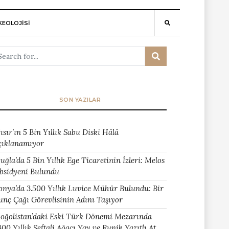
EOLOJİSİ
SON YAZILAR
ısır’ın 5 Bin Yıllık Sabu Diski Hâlâ
çıklanamıyor
uğla’da 5 Bin Yıllık Ege Ticaretinin İzleri: Melos
bsidyeni Bulundu
onya’da 3.500 Yıllık Luvice Mühür Bulundu: Bir
unç Çağı Görevlisinin Adını Taşıyor
oğolistan’daki Eski Türk Dönemi Mezarında
400 Yıllık Şeftali Ağacı Yay ve Runik Yazıtlı At