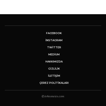
FACEBOOK
INSTAGRAM
TWITTER
MEDIUM
HAKKIMIZDA
GİZLİLİK
İLETIŞIM
ÇEREZ POLITIKALARI
©Arkeonews.com