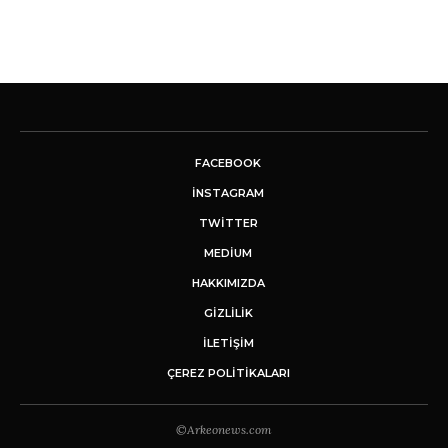
FACEBOOK
INSTAGRAM
TWITTER
MEDIUM
HAKKIMIZDA
GİZLİLİK
İLETIŞIM
ÇEREZ POLITIKALARI
©Arkeonews.com