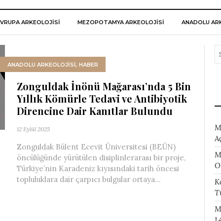
VRUPA ARKEOLOJISI
MEZOPOTAMYA ARKEOLOJISI
ANADOLU ARK
ANADOLU ARKEOLOJİSİ
,
HABER
Zonguldak İnönü Mağarası’nda 5 Bin
Yıllık Kömürle Tedavi ve Antibiyotik
Direncine Dair Kanıtlar Bulundu
M
12 Eylül 2025
A
Zonguldak Bülent Ecevit Üniversitesi (BEÜN)
M
öncülüğünde yürütülen disiplinlerarası bir proje,
O
Türkiye’nin Karadeniz kıyısındaki tarih öncesi
topluluklara dair çarpıcı bulgular ortaya...
K
T
M
1.