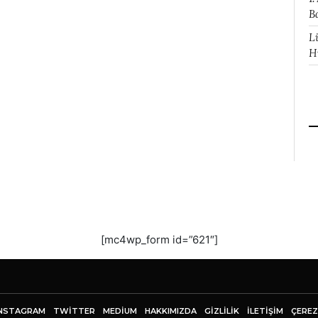
B
L
H
[mc4wp_form id=”621″]
NSTAGRAM
TWITTER
MEDIUM
HAKKIMIZDA
GİZLİLİK
İLETIŞIM
ÇEREZ