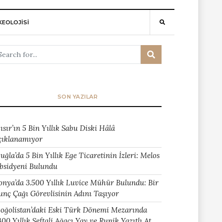
EOLOJİSİ
SON YAZILAR
ısır’ın 5 Bin Yıllık Sabu Diski Hâlâ
çıklanamıyor
uğla’da 5 Bin Yıllık Ege Ticaretinin İzleri: Melos
bsidyeni Bulundu
onya’da 3.500 Yıllık Luvice Mühür Bulundu: Bir
unç Çağı Görevlisinin Adını Taşıyor
oğolistan’daki Eski Türk Dönemi Mezarında
400 Yıllık Şeftali Ağacı Yay ve Runik Yazıtlı At