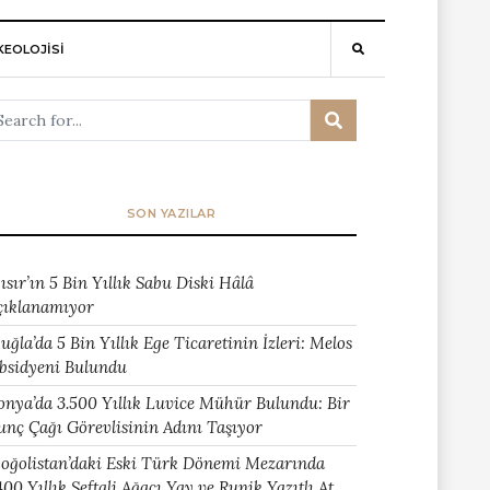
EOLOJİSİ
SON YAZILAR
ısır’ın 5 Bin Yıllık Sabu Diski Hâlâ
çıklanamıyor
uğla’da 5 Bin Yıllık Ege Ticaretinin İzleri: Melos
bsidyeni Bulundu
onya’da 3.500 Yıllık Luvice Mühür Bulundu: Bir
unç Çağı Görevlisinin Adını Taşıyor
oğolistan’daki Eski Türk Dönemi Mezarında
400 Yıllık Şeftali Ağacı Yay ve Runik Yazıtlı At