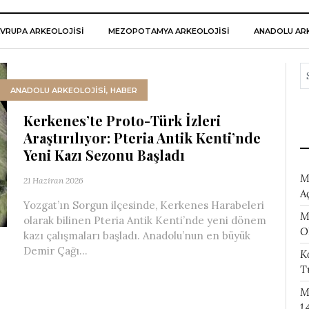
VRUPA ARKEOLOJISI
MEZOPOTAMYA ARKEOLOJISI
ANADOLU ARK
ANADOLU ARKEOLOJİSİ
,
HABER
Kerkenes’te Proto-Türk İzleri
Araştırılıyor: Pteria Antik Kenti’nde
Yeni Kazı Sezonu Başladı
M
21 Haziran 2026
A
Yozgat’ın Sorgun ilçesinde, Kerkenes Harabeleri
M
olarak bilinen Pteria Antik Kenti’nde yeni dönem
O
kazı çalışmaları başladı. Anadolu’nun en büyük
Demir Çağı...
K
T
M
1.