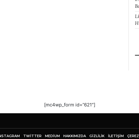
B
L
H
[mc4wp_form id=”621″]
NSTAGRAM
TWITTER
MEDIUM
HAKKIMIZDA
GİZLİLİK
İLETIŞIM
ÇEREZ