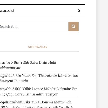
EOLOJİSİ
SON YAZILAR
ısır’ın 5 Bin Yıllık Sabu Diski Hâlâ
çıklanamıyor
uğla’da 5 Bin Yıllık Ege Ticaretinin İzleri: Melos
bsidyeni Bulundu
onya’da 3.500 Yıllık Luvice Mühür Bulundu: Bir
unç Çağı Görevlisinin Adını Taşıyor
oğolistan’daki Eski Türk Dönemi Mezarında
400 Yıllık Şeftali Ağacı Yay ve Runik Yazıtlı At