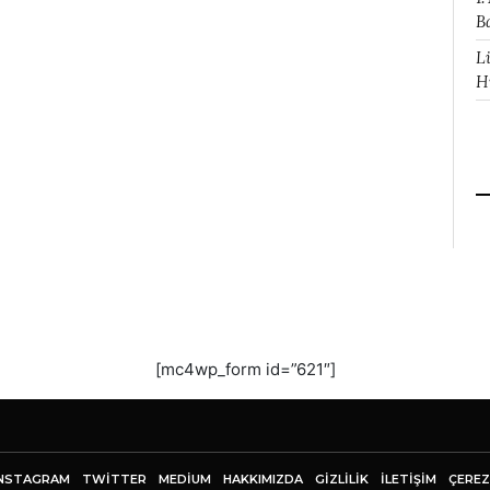
B
L
H
[mc4wp_form id=”621″]
NSTAGRAM
TWITTER
MEDIUM
HAKKIMIZDA
GİZLİLİK
İLETIŞIM
ÇEREZ