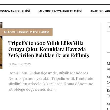
VRUPA ARKEOLOJISI
MEZOPOTAMYA ARKEOLOJISI
ANADOLU ARK
ANADOLU ARKEOLOJİSİ
,
HABER
Tripolis’te 1600 Yıllık Lüks Villa
Ortaya Çıktı: Konuklara Havuzda
Yetiştirilen Balıklar İkram Edilmiş
M
19 Temmuz 2025
A
Denizli’nin Buldan ilçesinde, Büyük Menderes
M
Nehri kıyısında yer alan Tripolis Antik Kenti’nde
O
sürdürülen arkeolojik kazılarda, Roma dönemine
ait olduğu değerlendirilen...
K
T
M
1.