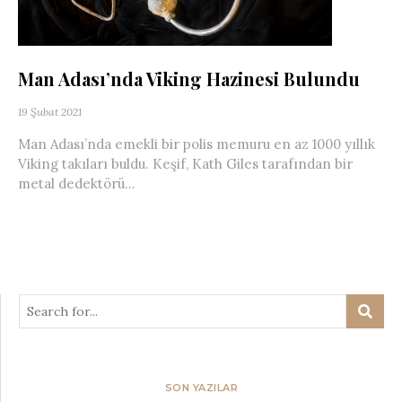
Man Adası’nda Viking Hazinesi Bulundu
19 Şubat 2021
Man Adası’nda emekli bir polis memuru en az 1000 yıllık
Viking takıları buldu. Keşif, Kath Giles tarafından bir
metal dedektörü...
SON YAZILAR