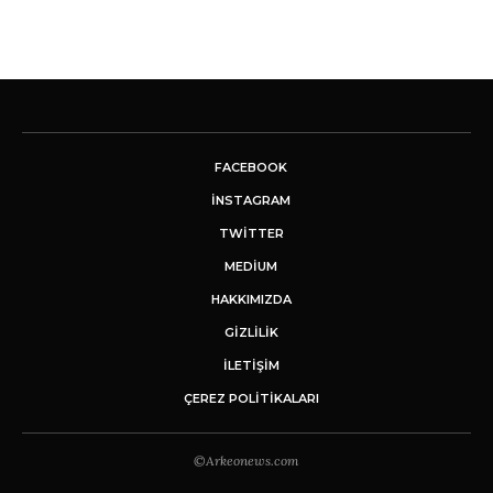
FACEBOOK
INSTAGRAM
TWITTER
MEDIUM
HAKKIMIZDA
GİZLİLİK
İLETIŞIM
ÇEREZ POLITIKALARI
©Arkeonews.com