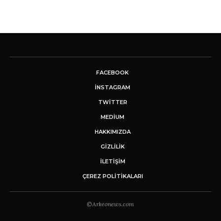
FACEBOOK
INSTAGRAM
TWITTER
MEDIUM
HAKKIMIZDA
GİZLİLİK
İLETIŞIM
ÇEREZ POLITIKALARI
©Arkeonews.com