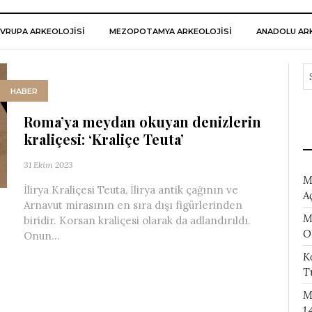
VRUPA ARKEOLOJISI
MEZOPOTAMYA ARKEOLOJISI
ANADOLU ARK
HABER
Roma’ya meydan okuyan denizlerin
kraliçesi: ‘Kraliçe Teuta’
31 Ekim 2023
M
İlirya Kraliçesi Teuta, İlirya antik çağının ve
A
Arnavut mirasının en sıra dışı figürlerinden
M
biridir. Korsan kraliçesi olarak da adlandırıldı.
O
Onun...
K
T
M
1.