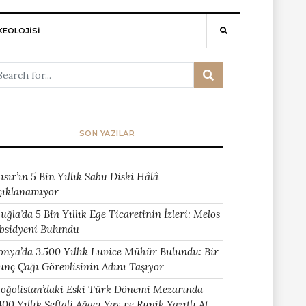
EOLOJİSİ
SON YAZILAR
ısır’ın 5 Bin Yıllık Sabu Diski Hâlâ
çıklanamıyor
uğla’da 5 Bin Yıllık Ege Ticaretinin İzleri: Melos
bsidyeni Bulundu
onya’da 3.500 Yıllık Luvice Mühür Bulundu: Bir
unç Çağı Görevlisinin Adını Taşıyor
oğolistan’daki Eski Türk Dönemi Mezarında
400 Yıllık Şeftali Ağacı Yay ve Runik Yazıtlı At