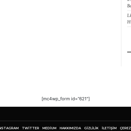
B
L
H
[mc4wp_form id=”621″]
NSTAGRAM
TWITTER
MEDIUM
HAKKIMIZDA
GİZLİLİK
İLETIŞIM
ÇEREZ