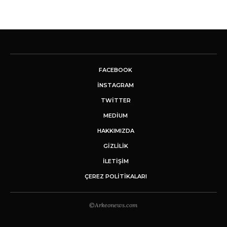
FACEBOOK
INSTAGRAM
TWITTER
MEDIUM
HAKKIMIZDA
GİZLİLİK
İLETIŞIM
ÇEREZ POLITIKALARI
©Arkeonews.com