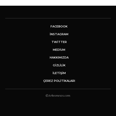
FACEBOOK
INSTAGRAM
TWITTER
MEDIUM
HAKKIMIZDA
GİZLİLİK
İLETIŞIM
ÇEREZ POLITIKALARI
©Arkeonews.com