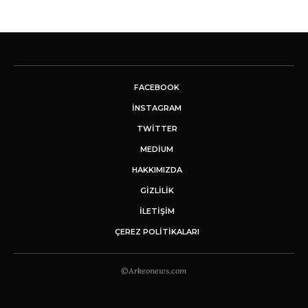
FACEBOOK
INSTAGRAM
TWITTER
MEDIUM
HAKKIMIZDA
GİZLİLİK
İLETIŞIM
ÇEREZ POLITIKALARI
©Arkeonews.com