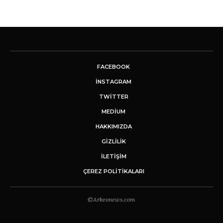
FACEBOOK
INSTAGRAM
TWITTER
MEDIUM
HAKKIMIZDA
GİZLİLİK
İLETIŞIM
ÇEREZ POLITIKALARI
©Arkeonews.com