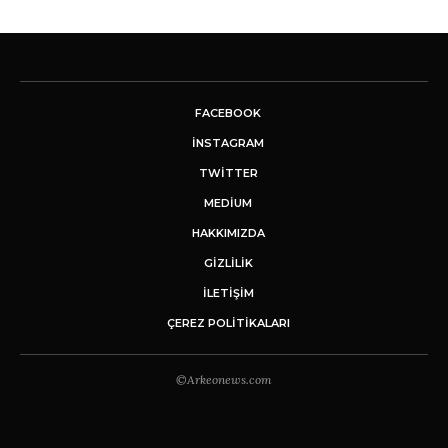
FACEBOOK
INSTAGRAM
TWITTER
MEDIUM
HAKKIMIZDA
GİZLİLİK
İLETIŞIM
ÇEREZ POLITIKALARI
©Arkeonews.com