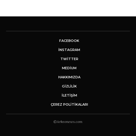
FACEBOOK
INSTAGRAM
TWITTER
MEDIUM
HAKKIMIZDA
GİZLİLİK
İLETIŞIM
ÇEREZ POLITIKALARI
©Arkeonews.com