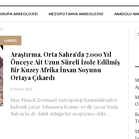
VRUPA ARKEOLOJISI
MEZOPOTAMYA ARKEOLOJISI
ANADOLU ARK
HABER
Araştırma, Orta Sahra’da 7.000 Yıl
Önceye Ait Uzun Süreli İzole Edilmiş
Bir Kuzey Afrika İnsan Soyunu
Ortaya Çıkardı
M
A
6 Nisan 2025
M
Max Planck Evrimsel Antropoloji Enstitüsü’nden
O
kıdemli yazar Johannes Krause ve ilk yazar Nada
Salem’in de dahil olduğu bir araştırma ekibi...
K
T
M
1.