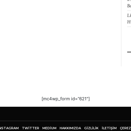
B
L
H
[mc4wp_form id=”621″]
NSTAGRAM
TWITTER
MEDIUM
HAKKIMIZDA
GİZLİLİK
İLETIŞIM
ÇEREZ