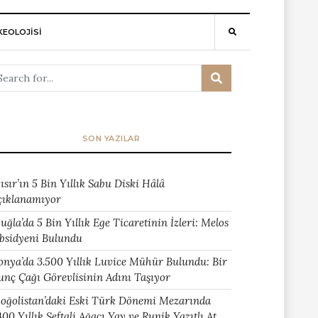
EOLOJİSİ
SON YAZILAR
ısır’ın 5 Bin Yıllık Sabu Diski Hâlâ
çıklanamıyor
uğla’da 5 Bin Yıllık Ege Ticaretinin İzleri: Melos
bsidyeni Bulundu
onya’da 3.500 Yıllık Luvice Mühür Bulundu: Bir
unç Çağı Görevlisinin Adını Taşıyor
oğolistan’daki Eski Türk Dönemi Mezarında
400 Yıllık Şeftali Ağacı Yay ve Runik Yazıtlı At