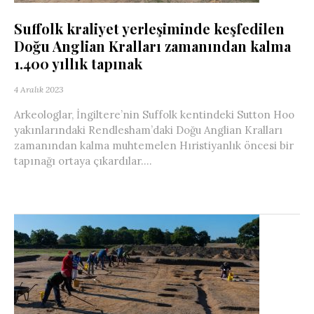
Suffolk kraliyet yerleşiminde keşfedilen
Doğu Anglian Kralları zamanından kalma
1.400 yıllık tapınak
4 Aralık 2023
Arkeologlar, İngiltere’nin Suffolk kentindeki Sutton Hoo
yakınlarındaki Rendlesham’daki Doğu Anglian Kralları
zamanından kalma muhtemelen Hıristiyanlık öncesi bir
tapınağı ortaya çıkardılar....