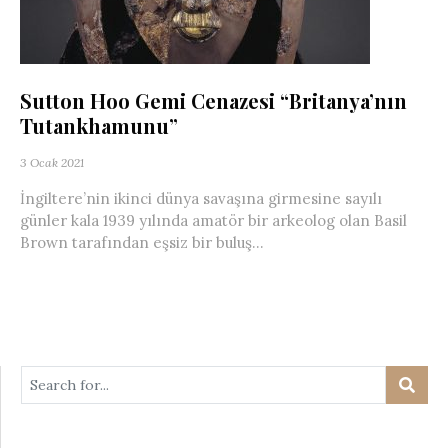
Sutton Hoo Gemi Cenazesi “Britanya’nın
Tutankhamunu”
3 Ocak 2021
İngiltere’nin ikinci dünya savaşına girmesine sayılı
günler kala 1939 yılında amatör bir arkeolog olan Basil
Brown tarafından eşsiz bir buluş...