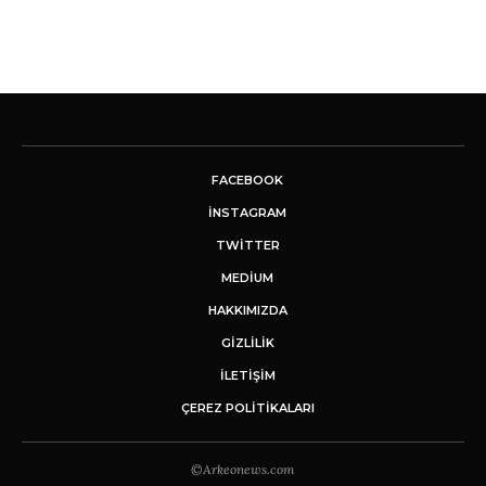
FACEBOOK
INSTAGRAM
TWITTER
MEDIUM
HAKKIMIZDA
GİZLİLİK
İLETIŞIM
ÇEREZ POLITIKALARI
©Arkeonews.com