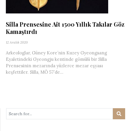
Silla Prensesine Ait 1500 Yıllık Takılar Göz
Kamaştırdı
12 Aralık 2020
Arkeologlar, Güney Kore’nin Kuzey Gyeongsang
Eyaletindeki Gyeongju kentinde gömülü bir Silla
Prensesinin mezarında yüzlerce mezar eşyası
keşfettiler. Silla, MÖ 57’de...