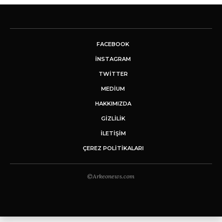
FACEBOOK
INSTAGRAM
TWITTER
MEDIUM
HAKKIMIZDA
GİZLİLİK
İLETIŞIM
ÇEREZ POLITIKALARI
©Arkeonews.com