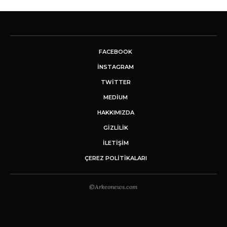
FACEBOOK
INSTAGRAM
TWITTER
MEDIUM
HAKKIMIZDA
GİZLİLİK
İLETIŞIM
ÇEREZ POLITIKALARI
©Arkeonews.com