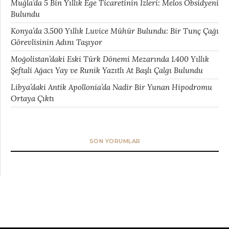
Muğla’da 5 Bin Yıllık Ege Ticaretinin İzleri: Melos Obsidyeni
Bulundu
Konya’da 3.500 Yıllık Luvice Mühür Bulundu: Bir Tunç Çağı
Görevlisinin Adını Taşıyor
Moğolistan’daki Eski Türk Dönemi Mezarında 1.400 Yıllık
Şeftali Ağacı Yay ve Runik Yazıtlı At Başlı Çalgı Bulundu
Libya’daki Antik Apollonia’da Nadir Bir Yunan Hipodromu
Ortaya Çıktı
SON YORUMLAR