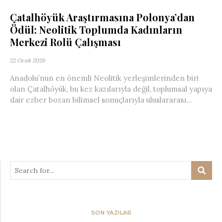
Çatalhöyük Araştırmasına Polonya’dan
Ödül: Neolitik Toplumda Kadınların
Merkezi Rolü Çalışması
22 Ocak 2026
Anadolu’nun en önemli Neolitik yerleşimlerinden biri
olan Çatalhöyük, bu kez kazılarıyla değil, toplumsal yapıya
dair ezber bozan bilimsel sonuçlarıyla uluslararası...
SON YAZILAR