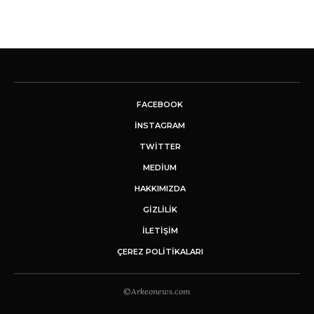
FACEBOOK
INSTAGRAM
TWITTER
MEDIUM
HAKKIMIZDA
GİZLİLİK
İLETIŞIM
ÇEREZ POLITIKALARI
©Arkeonews.com