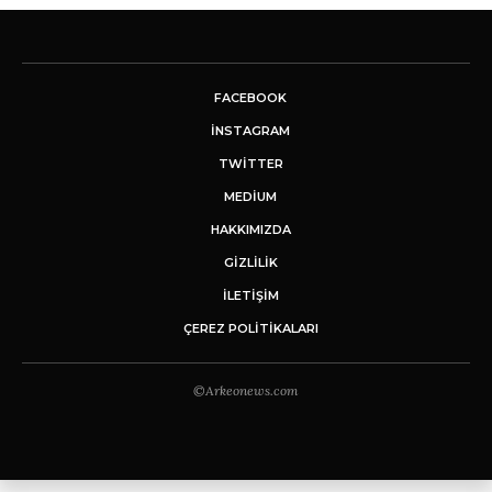
FACEBOOK
INSTAGRAM
TWITTER
MEDIUM
HAKKIMIZDA
GİZLİLİK
İLETIŞIM
ÇEREZ POLITIKALARI
©Arkeonews.com