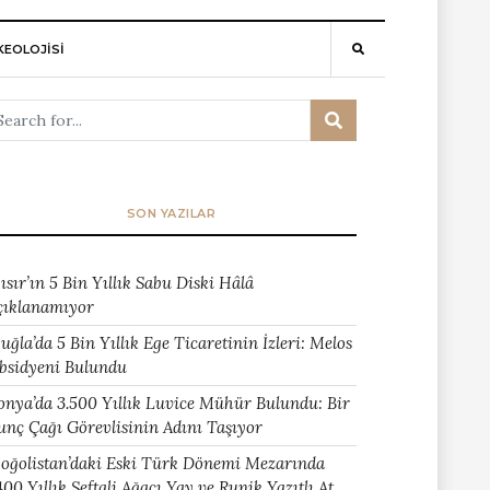
EOLOJİSİ
SON YAZILAR
ısır’ın 5 Bin Yıllık Sabu Diski Hâlâ
çıklanamıyor
uğla’da 5 Bin Yıllık Ege Ticaretinin İzleri: Melos
bsidyeni Bulundu
onya’da 3.500 Yıllık Luvice Mühür Bulundu: Bir
unç Çağı Görevlisinin Adını Taşıyor
oğolistan’daki Eski Türk Dönemi Mezarında
400 Yıllık Şeftali Ağacı Yay ve Runik Yazıtlı At