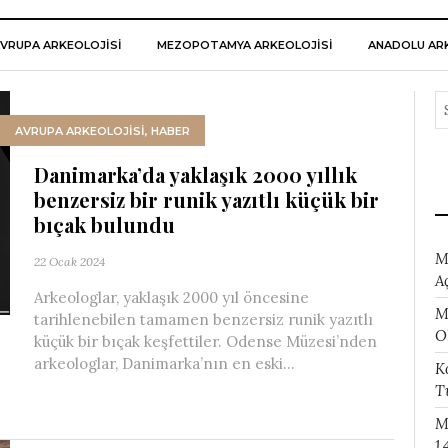
VRUPA ARKEOLOJISI
MEZOPOTAMYA ARKEOLOJISI
ANADOLU ARK
AVRUPA ARKEOLOJISI
,
HABER
Danimarka’da yaklaşık 2000 yıllık
benzersiz bir runik yazıtlı küçük bir
bıçak bulundu
M
22 Ocak 2024
A
Arkeologlar, yaklaşık 2000 yıl öncesine
M
tarihlenebilen tamamen benzersiz runik yazıtlı
O
küçük bir bıçak keşfettiler. Odense Müzesi’nden
arkeologlar, Danimarka’nın en eski...
K
T
M
1.