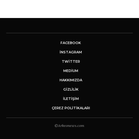
FACEBOOK
INSTAGRAM
TWITTER
MEDIUM
HAKKIMIZDA
GİZLİLİK
İLETIŞIM
ÇEREZ POLITIKALARI
©Arkeonews.com