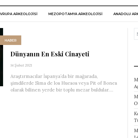
VRUPA ARKEOLOJISI
MEZOPOTAMYA ARKEOLOJISI
ANADOLU ARK
HABER
Dünyanın En Eski Cinayeti
14 Şubat 2021
Araştırmacılar İspanya’da bir mağarada,
M
şimdilerde Sima de los Huesos veya Pit of Bones
A
olarak bilinen yerde bir toplu mezar buldular....
M
O
K
T
M
1.