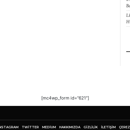
B
L
H
[mc4wp_form id=”621″]
NSTAGRAM
TWITTER
MEDIUM
HAKKIMIZDA
GİZLİLİK
İLETIŞIM
ÇEREZ