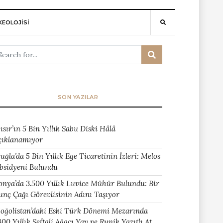
EOLOJİSİ
SON YAZILAR
ısır’ın 5 Bin Yıllık Sabu Diski Hâlâ
çıklanamıyor
uğla’da 5 Bin Yıllık Ege Ticaretinin İzleri: Melos
bsidyeni Bulundu
onya’da 3.500 Yıllık Luvice Mühür Bulundu: Bir
unç Çağı Görevlisinin Adını Taşıyor
oğolistan’daki Eski Türk Dönemi Mezarında
400 Yıllık Şeftali Ağacı Yay ve Runik Yazıtlı At