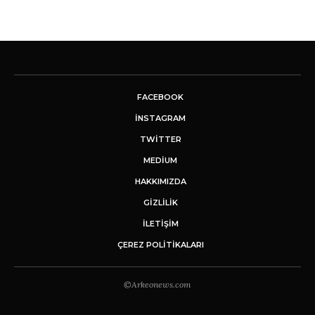
FACEBOOK
INSTAGRAM
TWITTER
MEDIUM
HAKKIMIZDA
GİZLİLİK
İLETIŞIM
ÇEREZ POLITIKALARI
©Arkeonews.com