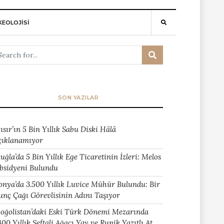
EOLOJİSİ
SON YAZILAR
ısır’ın 5 Bin Yıllık Sabu Diski Hâlâ
çıklanamıyor
uğla’da 5 Bin Yıllık Ege Ticaretinin İzleri: Melos
bsidyeni Bulundu
onya’da 3.500 Yıllık Luvice Mühür Bulundu: Bir
unç Çağı Görevlisinin Adını Taşıyor
oğolistan’daki Eski Türk Dönemi Mezarında
400 Yıllık Şeftali Ağacı Yay ve Runik Yazıtlı At