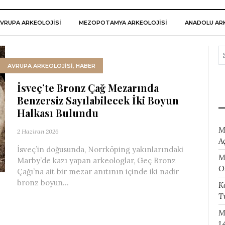
VRUPA ARKEOLOJISI
MEZOPOTAMYA ARKEOLOJISI
ANADOLU ARK
AVRUPA ARKEOLOJISI
,
HABER
İsveç’te Bronz Çağ Mezarında
Benzersiz Sayılabilecek İki Boyun
Halkası Bulundu
M
2 Haziran 2026
A
İsveç’in doğusunda, Norrköping yakınlarındaki
M
Marby’de kazı yapan arkeologlar, Geç Bronz
O
Çağı’na ait bir mezar anıtının içinde iki nadir
bronz boyun...
K
T
M
1.