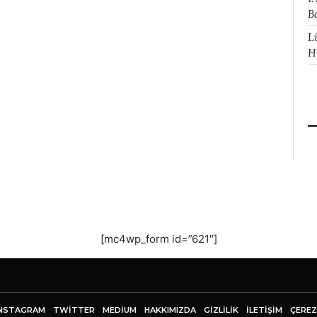
B
L
H
[mc4wp_form id=”621″]
NSTAGRAM
TWITTER
MEDIUM
HAKKIMIZDA
GİZLİLİK
İLETIŞIM
ÇEREZ