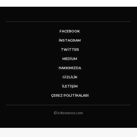
FACEBOOK
INSTAGRAM
TWITTER
MEDIUM
HAKKIMIZDA
GİZLİLİK
İLETIŞIM
ÇEREZ POLITIKALARI
©Arkeonews.com