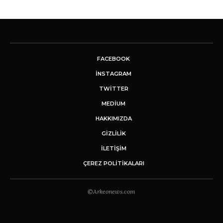
FACEBOOK
INSTAGRAM
TWITTER
MEDIUM
HAKKIMIZDA
GİZLİLİK
İLETIŞIM
ÇEREZ POLITIKALARI
©Arkeonews.com