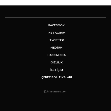
FACEBOOK
INSTAGRAM
TWITTER
MEDIUM
HAKKIMIZDA
GİZLİLİK
İLETIŞIM
ÇEREZ POLITIKALARI
©Arkeonews.com