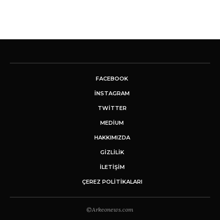
FACEBOOK
INSTAGRAM
TWITTER
MEDIUM
HAKKIMIZDA
GİZLİLİK
İLETIŞIM
ÇEREZ POLITIKALARI
©Arkeonews.com