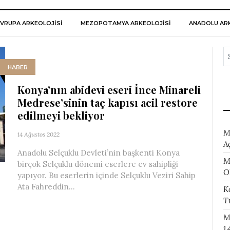
VRUPA ARKEOLOJISI
MEZOPOTAMYA ARKEOLOJISI
ANADOLU ARK
HABER
Konya’nın abidevi eseri İnce Minareli
Medrese’sinin taç kapısı acil restore
edilmeyi bekliyor
M
14 Ağustos 2022
A
Anadolu Selçuklu Devleti’nin başkenti Konya
M
birçok Selçuklu dönemi eserlere ev sahipliği
O
yapıyor. Bu eserlerin içinde Selçuklu Veziri Sahip
Ata Fahreddin...
K
T
M
1.