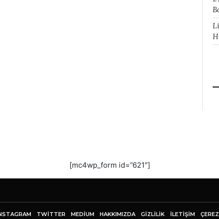
B
L
H
[mc4wp_form id=”621″]
NSTAGRAM
TWITTER
MEDIUM
HAKKIMIZDA
GİZLİLİK
İLETIŞIM
ÇEREZ