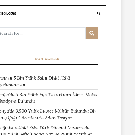
EOLOJİSİ
SON YAZILAR
ısır’ın 5 Bin Yıllık Sabu Diski Hâlâ
çıklanamıyor
uğla’da 5 Bin Yıllık Ege Ticaretinin İzleri: Melos
bsidyeni Bulundu
onya’da 3.500 Yıllık Luvice Mühür Bulundu: Bir
unç Çağı Görevlisinin Adını Taşıyor
oğolistan’daki Eski Türk Dönemi Mezarında
400 Yıllık Şeftali Ağacı Yay ve Runik Yazıtlı At