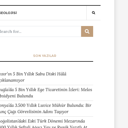
EOLOJİSİ
SON YAZILAR
ısır’ın 5 Bin Yıllık Sabu Diski Hâlâ
çıklanamıyor
uğla’da 5 Bin Yıllık Ege Ticaretinin İzleri: Melos
bsidyeni Bulundu
onya’da 3.500 Yıllık Luvice Mühür Bulundu: Bir
unç Çağı Görevlisinin Adını Taşıyor
oğolistan’daki Eski Türk Dönemi Mezarında
400 Yıllık Şeftali Ağacı Yay ve Runik Yazıtlı At