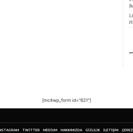
B
L
H
[mc4wp_form id=”621″]
NSTAGRAM
TWITTER
MEDIUM
HAKKIMIZDA
GİZLİLİK
İLETIŞIM
ÇEREZ