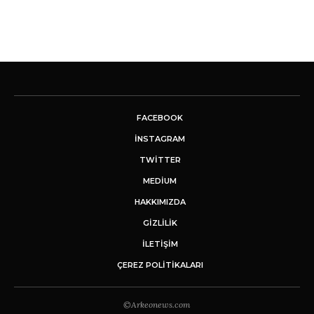
FACEBOOK
INSTAGRAM
TWITTER
MEDIUM
HAKKIMIZDA
GİZLİLİK
İLETIŞIM
ÇEREZ POLITIKALARI
©Arkeonews.com