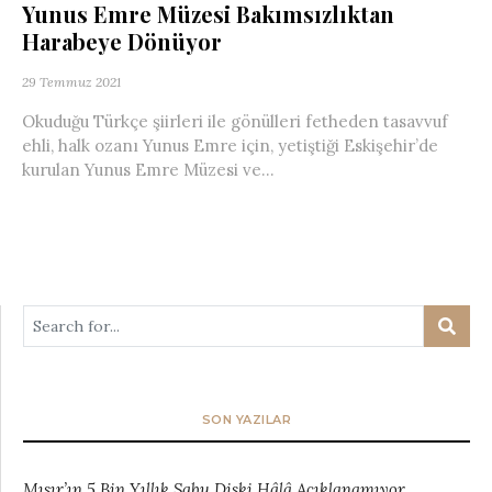
Yunus Emre Müzesi Bakımsızlıktan
Harabeye Dönüyor
29 Temmuz 2021
Okuduğu Türkçe şiirleri ile gönülleri fetheden tasavvuf
ehli, halk ozanı Yunus Emre için, yetiştiği Eskişehir’de
kurulan Yunus Emre Müzesi ve...
SON YAZILAR
Mısır’ın 5 Bin Yıllık Sabu Diski Hâlâ Açıklanamıyor