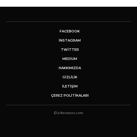
FACEBOOK
INSTAGRAM
TWITTER
MEDIUM
HAKKIMIZDA
GİZLİLİK
İLETIŞIM
ÇEREZ POLITIKALARI
©Arkeonews.com