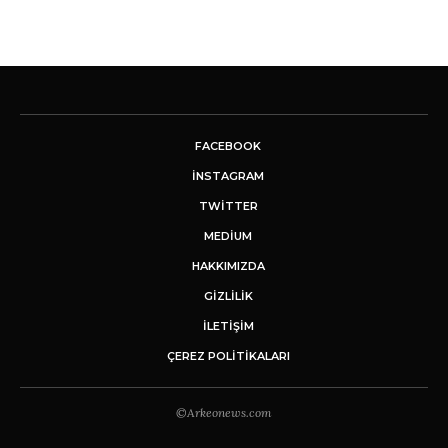
FACEBOOK
INSTAGRAM
TWITTER
MEDIUM
HAKKIMIZDA
GİZLİLİK
İLETIŞIM
ÇEREZ POLITIKALARI
©Arkeonews.com