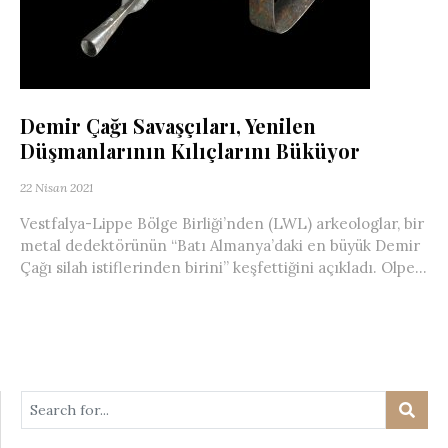
Demir Çağı Savaşçıları, Yenilen
Düşmanlarının Kılıçlarını Büküyor
22 Nisan 2021
Vestfalya-Lippe Bölge Birliği’nden (LWL) arkeologlar, bir
metal dedektörünün “Batı Almanya’daki en büyük Demir
Çağı silah istiflerinden birini” keşfettiğini açıkladı. Olpe...