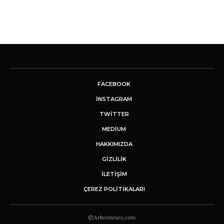
FACEBOOK
INSTAGRAM
TWITTER
MEDIUM
HAKKIMIZDA
GİZLİLİK
İLETIŞIM
ÇEREZ POLITIKALARI
©Arkeonews.com