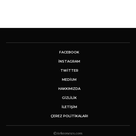
FACEBOOK
INSTAGRAM
TWITTER
MEDIUM
HAKKIMIZDA
GİZLİLİK
İLETIŞIM
ÇEREZ POLITIKALARI
©Arkeonews.com