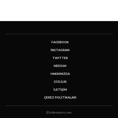
FACEBOOK
INSTAGRAM
TWITTER
MEDIUM
HAKKIMIZDA
GİZLİLİK
İLETIŞIM
ÇEREZ POLITIKALARI
©Arkeonews.com