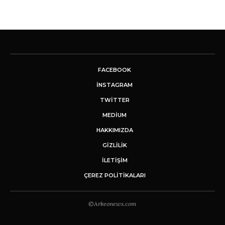
FACEBOOK
INSTAGRAM
TWITTER
MEDIUM
HAKKIMIZDA
GİZLİLİK
İLETIŞIM
ÇEREZ POLITIKALARI
©Arkeonews.com