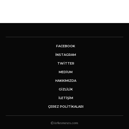
FACEBOOK
INSTAGRAM
TWITTER
MEDIUM
HAKKIMIZDA
GİZLİLİK
İLETIŞIM
ÇEREZ POLITIKALARI
©Arkeonews.com