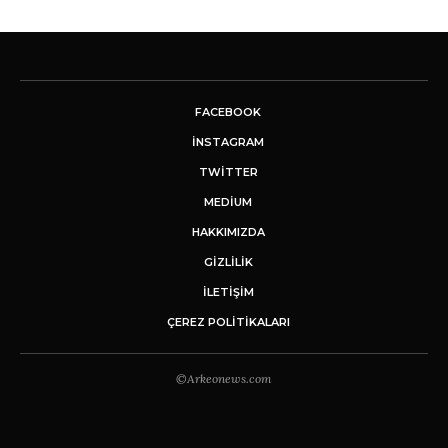
FACEBOOK
INSTAGRAM
TWITTER
MEDIUM
HAKKIMIZDA
GİZLİLİK
İLETIŞIM
ÇEREZ POLITIKALARI
©Arkeonews.com