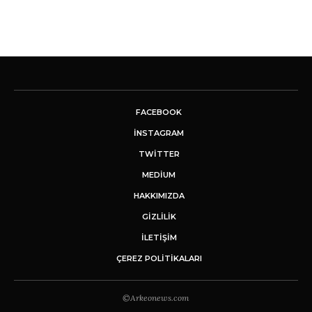
FACEBOOK
INSTAGRAM
TWITTER
MEDIUM
HAKKIMIZDA
GİZLİLİK
İLETIŞIM
ÇEREZ POLITIKALARI
©Arkeonews.com