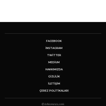
FACEBOOK
INSTAGRAM
TWITTER
MEDIUM
HAKKIMIZDA
GİZLİLİK
İLETIŞIM
ÇEREZ POLITIKALARI
©Arkeonews.com