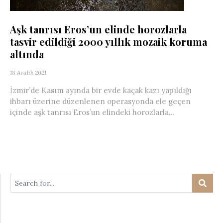
Aşk tanrısı Eros’un elinde horozlarla
tasvir edildiği 2000 yıllık mozaik koruma
altında
18 Aralık 2021
İzmir’de Kasım ayında bir evde kaçak kazı yapıldığı
ihbarı üzerine düzenlenen operasyonda ele geçen
içinde aşk tanrısı Eros’un elindeki horozlarla...