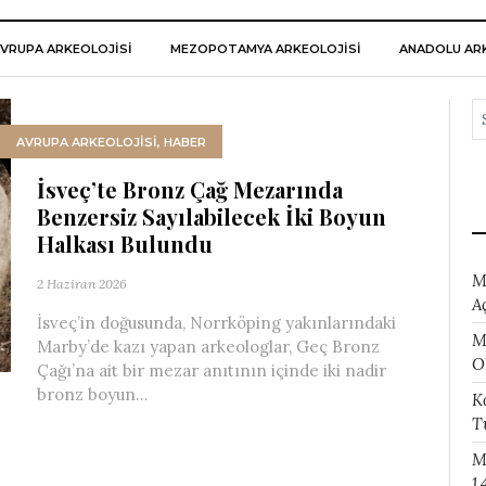
VRUPA ARKEOLOJISI
MEZOPOTAMYA ARKEOLOJISI
ANADOLU ARK
AVRUPA ARKEOLOJISI
,
HABER
İsveç’te Bronz Çağ Mezarında
Benzersiz Sayılabilecek İki Boyun
Halkası Bulundu
M
2 Haziran 2026
A
İsveç’in doğusunda, Norrköping yakınlarındaki
M
Marby’de kazı yapan arkeologlar, Geç Bronz
O
Çağı’na ait bir mezar anıtının içinde iki nadir
bronz boyun...
K
T
M
1.