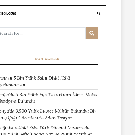
EOLOJİSİ
SON YAZILAR
ısır’ın 5 Bin Yıllık Sabu Diski Hâlâ
çıklanamıyor
uğla’da 5 Bin Yıllık Ege Ticaretinin İzleri: Melos
bsidyeni Bulundu
onya’da 3.500 Yıllık Luvice Mühür Bulundu: Bir
unç Çağı Görevlisinin Adını Taşıyor
oğolistan’daki Eski Türk Dönemi Mezarında
400 Yıllık Şeftali Ağacı Yay ve Runik Yazıtlı At