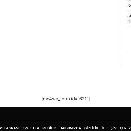
B
L
H
[mc4wp_form id=”621″]
NSTAGRAM
TWITTER
MEDIUM
HAKKIMIZDA
GİZLİLİK
İLETIŞIM
ÇEREZ