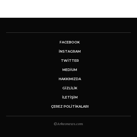
FACEBOOK
INSTAGRAM
TWITTER
MEDIUM
HAKKIMIZDA
GİZLİLİK
İLETIŞIM
ÇEREZ POLITIKALARI
©Arkeonews.com