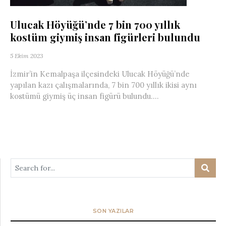
Ulucak Höyüğü’nde 7 bin 700 yıllık
kostüm giymiş insan figürleri bulundu
5 Ekim 2023
İzmir’in Kemalpaşa ilçesindeki Ulucak Höyüğü’nde
yapılan kazı çalışmalarında, 7 bin 700 yıllık ikisi aynı
kostümü giymiş üç insan figürü bulundu....
SON YAZILAR